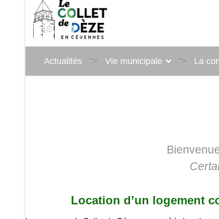
Actualités
">
Vie municipale
">
La c
Le Collet de Dèze
Vous souhaite la Bienvenu
Bienvenue 
Certa
Location d’un logement c