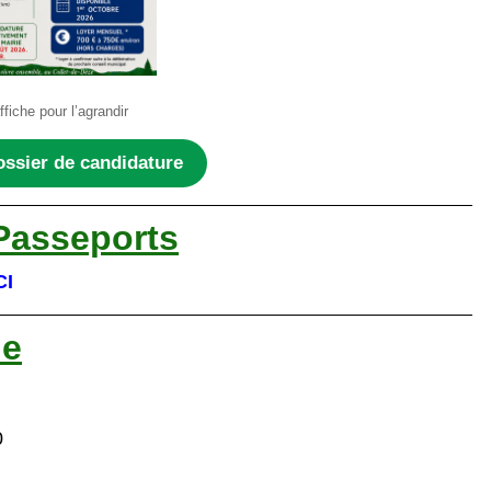
ffiche pour l’agrandir
ossier de candidature
 Passeports
CI
ue
0