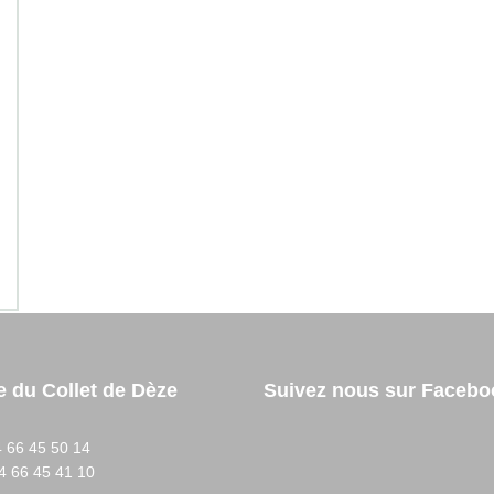
e du Collet de Dèze
Suivez nous sur Facebo
 66 45 50 14
4 66 45 41 10