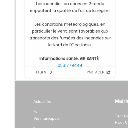
Mairi
Actualités
">
Tél :
04
Vie municipale
Fax :
0