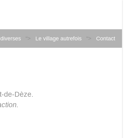
 diverses
">
Le village autrefois
">
Contact
et-de-Dèze.
ction.